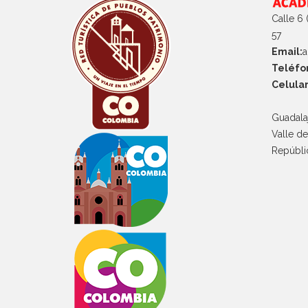
Calle 6 
57
Email:
a
Teléfo
Celular
Guadala
Valle d
Repúbli