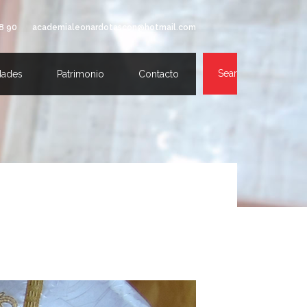
8 90
academialeonardotascon@hotmail.com
Search
dades
Patrimonio
Contacto