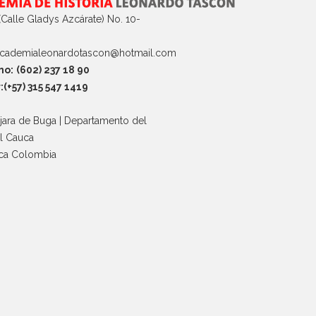
(Calle Gladys Azcárate) No. 10-
cademialeonardotascon@hotmail.com
no:
(602) 237 18 90
:(+57) 315 547 1419
jara de Buga | Departamento del
el Cauca
ca Colombia