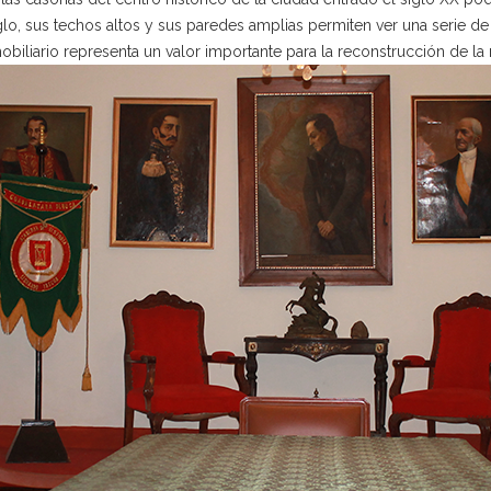
iglo, sus techos altos y sus paredes amplias permiten ver una serie
iliario representa un valor importante para la reconstrucción de la 